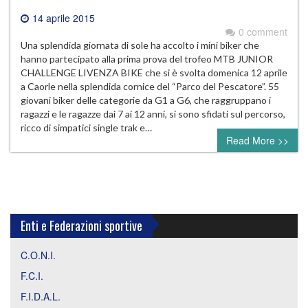
14 aprile 2015
0 comment
Una splendida giornata di sole ha accolto i mini biker che
hanno partecipato alla prima prova del trofeo MTB JUNIOR
CHALLENGE LIVENZA BIKE che si è svolta domenica 12 aprile
a Caorle nella splendida cornice del “Parco del Pescatore”. 55
giovani biker delle categorie da G1 a G6, che raggruppano i
ragazzi e le ragazze dai 7 ai 12 anni, si sono sfidati sul percorso,
ricco di simpatici single trak e…
Read More >>
Enti e Federazioni sportive
C.O.N.I.
F.C.I.
F.I.D.A.L.