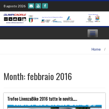
Skip
8 agosto 2026
to
content
Toggle
navigation
Home
/
Month:
febbraio 2016
Trofeo LivenzaBike 2016 tutte le novità…..