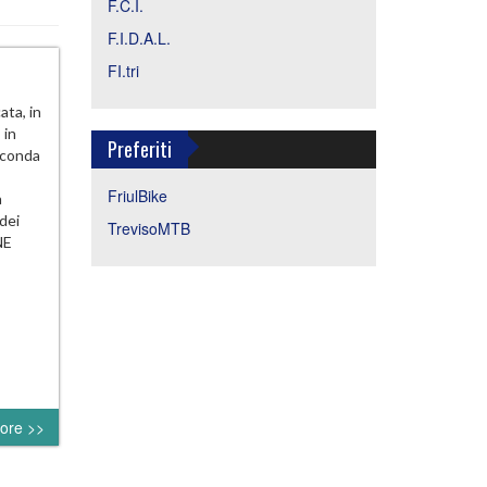
F.C.I.
F.I.D.A.L.
FI.tri
ta, in
 in
Preferiti
econda
FriulBike
a
dei
TrevisoMTB
NE
ore >>