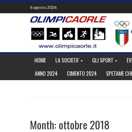
Skip
6 agosto 2026
to
content
HOME
LA SOCIETA’
GLI SPORT
EV
ANNO 2024
CIMENTO 2024
SPETAME CHE
Month:
ottobre 2018