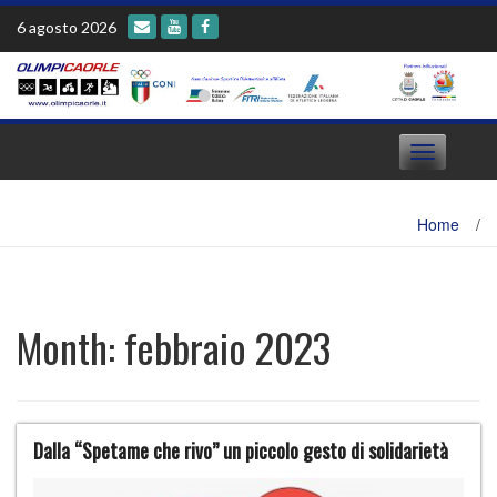
Skip
6 agosto 2026
to
content
Toggle
navigation
Home
/
Month:
febbraio 2023
Dalla “Spetame che rivo” un piccolo gesto di solidarietà