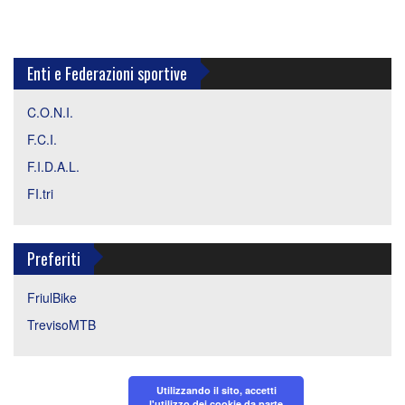
Enti e Federazioni sportive
C.O.N.I.
F.C.I.
F.I.D.A.L.
FI.tri
Preferiti
FriulBike
TrevisoMTB
Utilizzando il sito, accetti
l'utilizzo dei cookie da parte