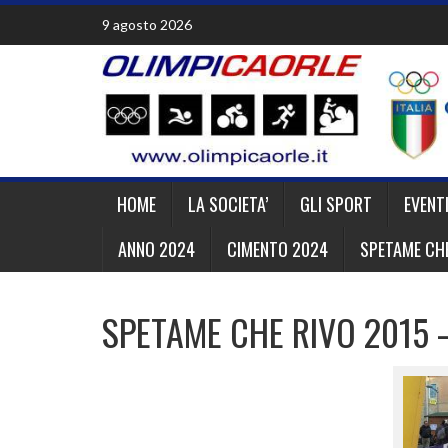
Skip
9 agosto 2026
to
content
HOME
LA SOCIETA’
GLI SPORT
EVENT
ANNO 2024
CIMENTO 2024
SPETAME CHE
SPETAME CHE RIVO 2015 