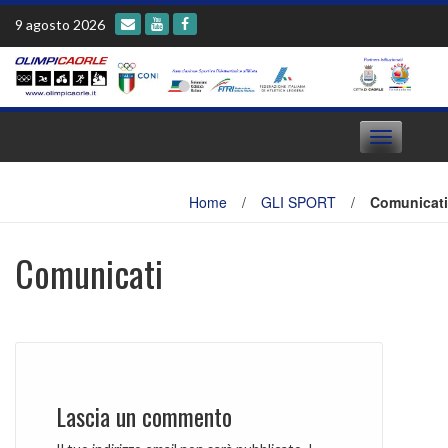
Skip
9 agosto 2026
to
content
Toggle
navigation
Home
/
GLI SPORT
/
Comunicati
Comunicati
Lascia un commento