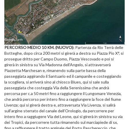
PERCORSO MEDIO 10 KM. (NUOVO):
Partenza da Rio Terrà delle
Botteghe, dopo circa 200 metri si girerà a destra su Piazza Pio X°, si
prosegue dritto per Campo Duomo, Piazza Vescovado e poi si
girerà in sinistra su Via Madonna dell’Angelo, si attraverserà
Piazzetta Marchesan e, rimanendo sulla parte bassa della
passeggiata aggirando il Santuario ed il campanile e costeggiando
la scogliera, si arriverà sino al chiosco Blues, qui si sale sulla
passeggiata che costeggia Via della Serenissima che andrà
percorsa per c.a 50 metri fino a raggiungere il Lungomare Venezia,
che andrà percorso per intero fino a raggiungere la foce del fiume
Livenza; qui si girerà destra e, attraversata Via Livenza, si salirà
sull’argine sterrato del canale dell’Orologio, da percorrere per
intero fino a raggiugere Via del Leone, qui si girerà in sinistra su via
dei Tropici, da percorrere tutta rimanendo sul marciapiede di sx,
fino a raffiungere il tratto arginale del Porto Peschereccio, che