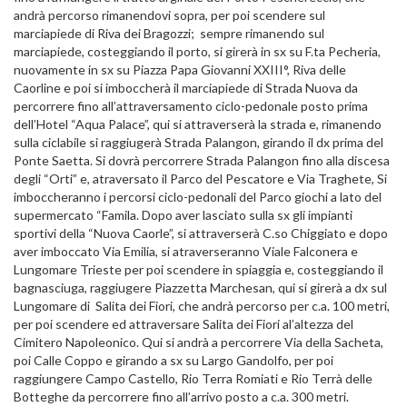
andrà percorso rimanendovi sopra, per poi scendere sul
marciapiede di Riva dei Bragozzi; sempre rimanendo sul
marciapiede, costeggiando il porto, si girerà in sx su F.ta Pecheria,
nuovamente in sx su Piazza Papa Giovanni XXIII°, Riva delle
Caorline e poi si imboccherà il marciapiede di Strada Nuova da
percorrere fino all’attraversamento ciclo-pedonale posto prima
dell’Hotel “Aqua Palace”, qui si attraverserà la strada e, rimanendo
sulla ciclabile si raggiugerà Strada Palangon, girando il dx prima del
Ponte Saetta. Si dovrà percorrere Strada Palangon fino alla discesa
degli “Orti” e, atraversato il Parco del Pescatore e Via Traghete, Si
imboccheranno i percorsi ciclo-pedonali del Parco giochi a lato del
supermercato “Famila. Dopo aver lasciato sulla sx gli impianti
sportivi della “Nuova Caorle”, si attraverserà C.so Chiggiato e dopo
aver imboccato Via Emilia, si atraverseranno Viale Falconera e
Lungomare Trieste per poi scendere in spiaggia e, costeggiando il
bagnasciuga, raggiugere Piazzetta Marchesan, qui si girerà a dx sul
Lungomare di Salita dei Fiori, che andrà percorso per c.a. 100 metri,
per poi scendere ed attraversare Salita dei Fiori al’altezza del
Cimitero Napoleonico. Qui si andrà a percorrere Via della Sacheta,
poi Calle Coppo e girando a sx su Largo Gandolfo, per poi
raggiungere Campo Castello, Rio Terra Romiati e Rio Terrà delle
Botteghe da percorrere fino all’arrivo posto a c.a. 300 metri.