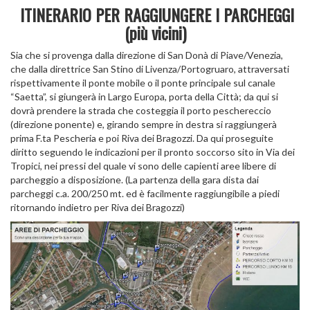
ITINERARIO PER RAGGIUNGERE I PARCHEGGI
(più vicini)
Sia che si provenga dalla direzione di San Donà di Piave/Venezia,
che dalla direttrice San Stino di Livenza/Portogruaro, attraversati
rispettivamente il ponte mobile o il ponte principale sul canale
“Saetta”, si giungerà in Largo Europa, porta della Città; da qui si
dovrà prendere la strada che costeggia il porto peschereccio
(direzione ponente) e, girando sempre in destra si raggiungerà
prima F.ta Pescheria e poi Riva dei Bragozzi. Da qui proseguite
diritto seguendo le indicazioni per il pronto soccorso sito in Via dei
Tropici, nei pressi del quale vi sono delle capienti aree libere di
parcheggio a disposizione. (La partenza della gara dista dai
parcheggi c.a. 200/250 mt. ed è facilmente raggiungibile a piedi
ritornando indietro per Riva dei Bragozzi)