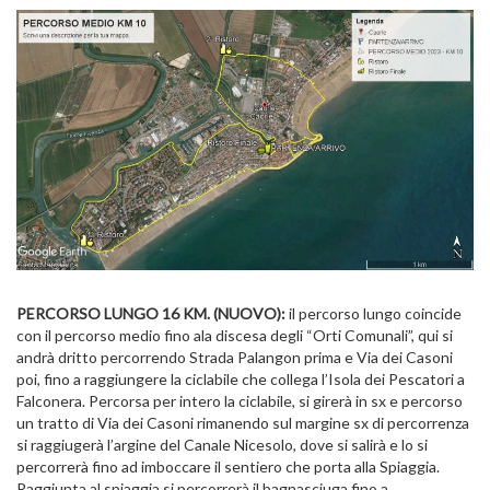
PERCORSO LUNGO 16 KM. (NUOVO):
il percorso lungo coincide
con il percorso medio fino ala discesa degli “Orti Comunali”, qui si
andrà dritto percorrendo Strada Palangon prima e Via dei Casoni
poi, fino a raggiungere la ciclabile che collega l’Isola dei Pescatori a
Falconera. Percorsa per intero la ciclabile, si girerà in sx e percorso
un tratto di Via dei Casoni rimanendo sul margine sx di percorrenza
si raggiugerà l’argine del Canale Nicesolo, dove si salirà e lo si
percorrerà fino ad imboccare il sentiero che porta alla Spiaggia.
Raggiunta al spiaggia si percorrerà il bagnasciuga fino a