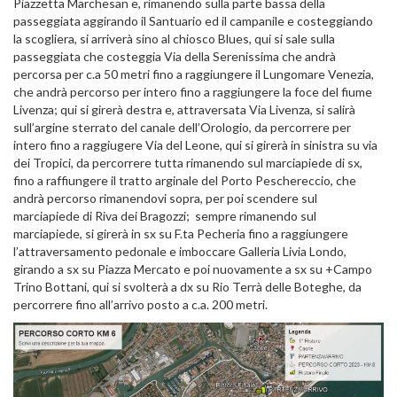
Piazzetta Marchesan e, rimanendo sulla parte bassa della
passeggiata aggirando il Santuario ed il campanile e costeggiando
la scogliera, si arriverà sino al chiosco Blues, qui si sale sulla
passeggiata che costeggia Via della Serenissima che andrà
percorsa per c.a 50 metri fino a raggiungere il Lungomare Venezia,
che andrà percorso per intero fino a raggiungere la foce del fiume
Livenza; qui si girerà destra e, attraversata Via Livenza, si salirà
sull’argine sterrato del canale dell’Orologio, da percorrere per
intero fino a raggiugere Via del Leone, qui si girerà in sinistra su via
dei Tropici, da percorrere tutta rimanendo sul marciapiede di sx,
fino a raffiungere il tratto arginale del Porto Peschereccio, che
andrà percorso rimanendovi sopra, per poi scendere sul
marciapiede di Riva dei Bragozzi; sempre rimanendo sul
marciapiede, si girerà in sx su F.ta Pecheria fino a raggiungere
l’attraversamento pedonale e imboccare Galleria Livia Londo,
girando a sx su Piazza Mercato e poi nuovamente a sx su +Campo
Trino Bottani, qui si svolterà a dx su Rio Terrà delle Boteghe, da
percorrere fino all’arrivo posto a c.a. 200 metri.