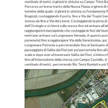
centinaio di metri, si girerà in sinistra su Campo Trino B
Percorso un breve tratto della Nuova Piazza si girerà di 
termine della quale si girerà in sinistra su Fondamenta P
Bragozzi, costeggiando il porto, fino a Via dei Tropici (ne
stessa via fino a Via del Leone. Costeggiando la pista d
dell’Orologio e si rimrrà sulla stessa fino ad arrivare all’
raggiungerà il marciapiede che costeggia le foci del f
metri per arrivare sul Lungomare Venezia. A questo punt
ponenete) fino a raggiungere Via della Serenissima, qui,
Lungomare Petronia e percorrendolo fino al Santuario del
passeggiata di Salita dei Fiori per poi percorrerla fino al
scale e dopo aver attraversato Salita dei Fiori, si imb
fino all’intersezione della stessa con Campo Castello, si 
centinaio di metri, percorrendo Rio Terrà Romiati e poi 