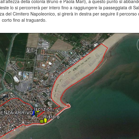
(all’altezza della colonia Bruno e Paola Mari), a questo punto si abband
ste lo si percorrerà per intero fino a raggiungere la passeggiata di Sal
zza del Cimitero Napoleonico, si girerà in destra per seguire il percorso 
corto fino al traguardo.