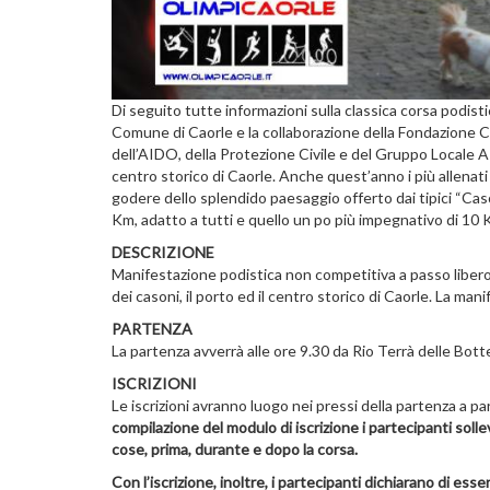
Di seguito tutte informazioni sulla classica corsa podi
Comune di Caorle e la collaborazione della Fondazione Cao
dell’AIDO, della Protezione Civile e del Gruppo Locale AI
centro storico di Caorle. Anche quest’anno i più allenat
godere dello splendido paesaggio offerto dai tipici “Cason
Km, adatto a tutti e quello un po più impegnativo di 10 
DESCRIZIONE
Manifestazione podistica non competitiva a passo libero s
dei casoni, il porto ed il centro storico di Caorle. La man
PARTENZA
La partenza avverrà alle ore 9.30 da Rio Terrà delle Bott
ISCRIZIONI
Le iscrizioni avranno luogo nei pressi della partenza a par
compilazione del modulo di iscrizione i partecipanti sol
cose, prima, durante e dopo la corsa.
Con l’iscrizione, inoltre, i partecipanti dichiarano di esse