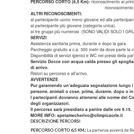
PERCORSO CORTO (6,5 Km):
riconoscimento ai primi
riconoscimento ai primi tre ragazzi
ALTRI RICONOSCIMENTI:
al partecipante uomo meno giovane ed alla partecipa
al partecipante più giovane (categoria unica).
ai tre gruppi più numerosi (SONO VALIDI SOLO I
SERVIZI
Assistenza sanitaria prima, durante e dopo la gara.
Parcheggio gratuito a c.a. 300 metri da dove parte la c
Disponibilità di servizi igienici e WC nei pressi della pa
Servizio Docce con acqua calda presso gli spogliato
di arrivo.
Ristori su percorso e all’arrivo.
AVVERTENZE
Pur garantendo un’adeguata segnalazione lungo i p
persone, animali o cose, prima, durante, dopo o i
I partecipanti dovranno attenersi alle norme del Cod
degli organizzatori.
Il percorso sarà presidiato a partire dalle ore 9.15.
MORE INFO: spetamecherivo@olimpicaorle.it
DESCRIZIONE PERCORSI
PERCORSO CORTO 6,5 KM.:
La partenza avverrà da Rio