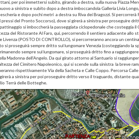
ottani, per poi immettersi subito, girando a destra, sulla nuova Piazza Mer
nuovo a sinistra e subito dopo a destra imboccandola Galleria Livia Longo,
escheria e dopo pochi metri a destra su Riva dei Bragozzi. Si percorrerà 
i pressi del Pronto Soccorso), dove si girerà a sinistra per proseguire drit
i pattinaggio si imboccherà la passeggiata ciclopedonale che costeggia il
altezza del Ristorante Al Faro, qui, percorrendo il sentiero adiacente allo st
iume Livenza (POSTO DI CONTROLLO), si percorreranno ancora un centina
o si proseguirà sempre dritto sul lungomare Venezia (costeggiando la sp
 rimanendo sempre sul lungomare, si proseguirà dritto fino a raggiungere 
la Madonna dell’Angelo. Da qui girato attorno al Santuario si raggiunger
l’altezza del Cimitero Napoleonico, qui si scende sulla sinistra la breve ram
occheranno rispettivamente Via della Sacheta e Calle Coppo. Percorsa Call
girerà a sinistra per poi proseguire dritto verso il traguardo, distante qu
Rio Terrà delle Botteghe.