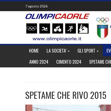
Skip
7 agosto 2026
to
content
HOME
LA SOCIETA’
GLI SPORT
EV
ANNO 2024
CIMENTO 2024
SPETAME CHE
SPETAME CHE RIVO 2015