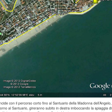
cide con il percorso corto fino al Santuario della Madonna dell’Angelo, 
torno al Santuario, gireranno subito in destra imboccando la spiaggia di