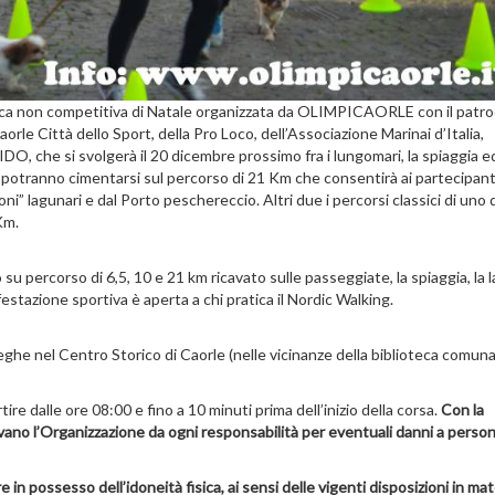
stica non competitiva di Natale organizzata da OLIMPICAORLE con il patro
rle Città dello Sport, della Pro Loco, dell’Associazione Marinai d’Italia,
DO, che si svolgerà il 20 dicembre prossimo fra i lungomari, la spiaggia ed
i potranno cimentarsi sul percorso di 21 Km che consentirà ai partecipanti
i” lagunari e dal Porto peschereccio. Altri due i percorsi classici di uno d
Km.
u percorso di 6,5, 10 e 21 km ricavato sulle passeggiate, la spiaggia, la 
ifestazione sportiva è aperta a chi pratica il Nordic Walking.
eghe nel Centro Storico di Caorle (nelle vicinanze della biblioteca comuna
tire dalle ore 08:00 e fino a 10 minuti prima dell’inizio della corsa.
Con la
levano l’Organizzazione da ogni responsabilità per eventuali danni a perso
re in possesso dell’idoneità fisica, ai sensi delle vigenti disposizioni in mat