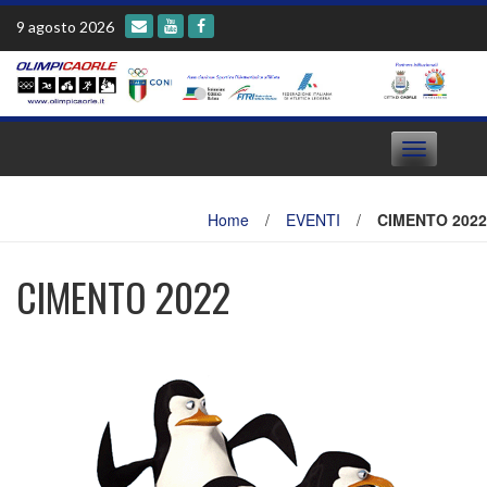
Skip
9 agosto 2026
to
content
Toggle
navigation
Home
/
EVENTI
/
CIMENTO 2022
CIMENTO 2022