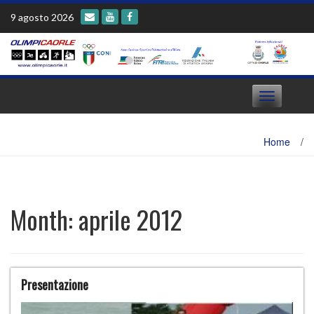
Skip
9 agosto 2026
to
content
Toggle
navigation
Home
/
Month:
aprile 2012
Presentazione