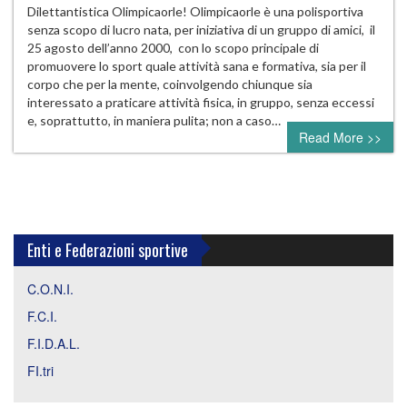
Dilettantistica Olimpicaorle! Olimpicaorle è una polisportiva
senza scopo di lucro nata, per iniziativa di un gruppo di amici, il
25 agosto dell’anno 2000, con lo scopo principale di
promuovere lo sport quale attività sana e formativa, sia per il
corpo che per la mente, coinvolgendo chiunque sia
interessato a praticare attività fisica, in gruppo, senza eccessi
e, soprattutto, in maniera pulita; non a caso…
Read More >>
Enti e Federazioni sportive
C.O.N.I.
F.C.I.
F.I.D.A.L.
FI.tri