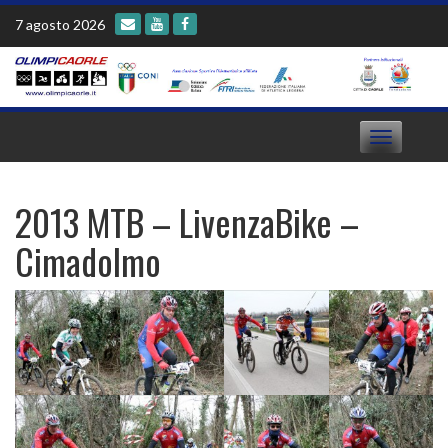
Skip
7 agosto 2026
to
content
Toggle
navigation
2013 MTB – LivenzaBike –
Cimadolmo