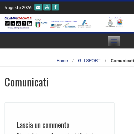
Skip
6 agosto 2026
to
content
Toggle
navigation
Home
/
GLI SPORT
/
Comunicati
Comunicati
Lascia un commento