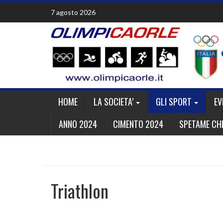
Skip
7 agosto 2026
to
content
HOME
LA SOCIETA’
GLI SPORT
EV
ANNO 2024
CIMENTO 2024
SPETAME CHE
Triathlon