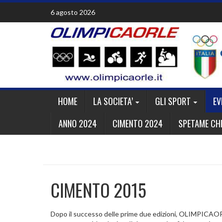
Skip
6 agosto 2026
to
content
HOME
LA SOCIETA’
GLI SPORT
EV
ANNO 2024
CIMENTO 2024
SPETAME CHE
CIMENTO 2015
Dopo il successo delle prime due edizioni, OLIMPICAORLE