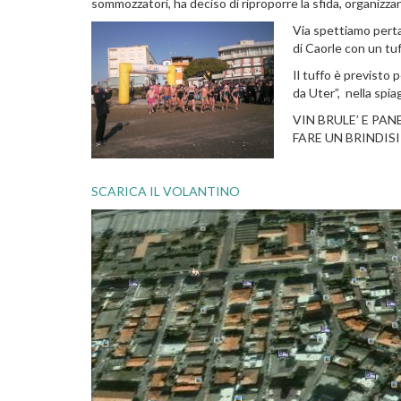
sommozzatori, ha deciso di riproporre la sfida, organiz
Via spettiamo pert
di Caorle con un tu
Il tuffo è previsto 
da Uter”, nella spia
VIN BRULE’ E PA
FARE UN BRINDIS
SCARICA IL VOLANTINO