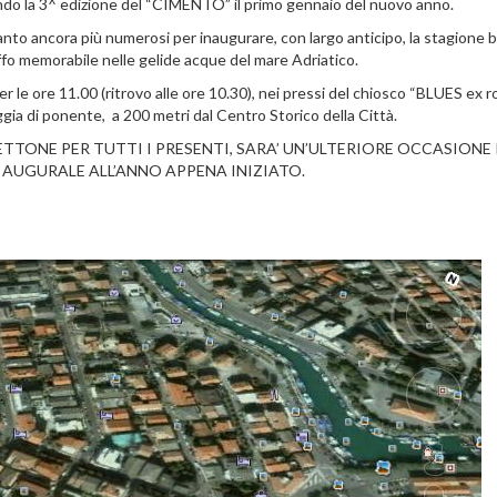
zando la 3^ edizione del “CIMENTO” il primo gennaio del nuovo anno.
an
to ancora più numerosi per inaugurare, con largo anticipo, la stagione 
ffo memorabile nelle gelide acque del mare Adriatico.
per le ore 11.00 (ritrovo alle ore 10.30), nei pressi del chiosco “BLUES ex 
ggia di ponente, a 200 metri dal Centro Storico della Città.
NETTONE PER TUTTI I PRESENTI, SARA’ UN’ULTERIORE OCCASIONE
I AUGURALE ALL’ANNO APPENA INIZIATO.