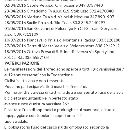
02/04/2016 Caorle Ve a.s.d. Olimpicaorle 349.0737440
23/04/2016 Cimadolmo Tv a.s.d. G.S. Stabiuzzo 392.4170840
08/05/2016 Meduna Tv a.s.d. Veloclub Meduna 347.8901907
28/05/2016 Sacile Pn a.s.d. BikeTeam 53.3 345.2440297
04/06/2016 San Giovanni di Polcenigo Pn CTG Team Gorgazzo
a.s.d. 339.7811109
10/07/2016 Piancavallo Pn a.s.d. Montanaia Racing 333.3128188
27/08/2016 Torre di Mosto Ve a.s.d. Velociraptors 338.2912912
18/09/2016 Ottava Presa di S. Stino di Livenza Ve Sportyland
S.S.D.a R.L. 335.6557103
PATERCIPAZIONE
Le manifestazioni del Trofeo sono aperte a tutti i giovanissimi dai 7
ai 12 anni tesserati con la Federazione
Ciclistica Italiana e non tesserati.
Possono parteciparvi atleti maschi e femmine.
Per motivi di sicurezza di tutti gli atleti è consentito l’uso della sola
bicicletta mountainbike in perfetto stato
avente ruote di misura massima 26”;
E’ vietato l’uso di appendici o prolunghe sul manubrio, di ruote
equipaggiate con tubolari o copertoncini di
tipo stradale.
E’ obbligatorio l’uso del casco rigido omologato secondo la