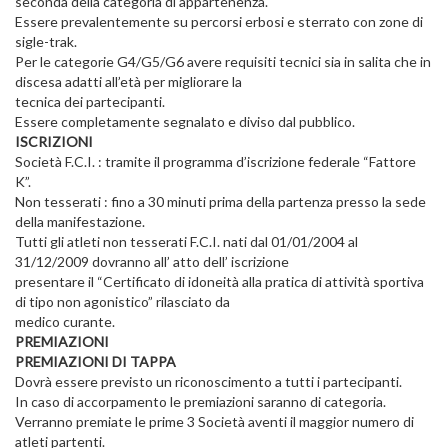
seconda della categoria di appartenenza.
Essere prevalentemente su percorsi erbosi e sterrato con zone di
sigle-trak.
Per le categorie G4/G5/G6 avere requisiti tecnici sia in salita che in
discesa adatti all’età per migliorare la
tecnica dei partecipanti.
Essere completamente segnalato e diviso dal pubblico.
ISCRIZIONI
Società F.C.I. : tramite il programma d’iscrizione federale “Fattore
K”.
Non tesserati : fino a 30 minuti prima della partenza presso la sede
della manifestazione.
Tutti gli atleti non tesserati F.C.I. nati dal 01/01/2004 al
31/12/2009 dovranno all’ atto dell’ iscrizione
presentare il “Certificato di idoneità alla pratica di attività sportiva
di tipo non agonistico” rilasciato da
medico curante.
PREMIAZIONI
PREMIAZIONI DI TAPPA
Dovrà essere previsto un riconoscimento a tutti i partecipanti.
In caso di accorpamento le premiazioni saranno di categoria.
Verranno premiate le prime 3 Società aventi il maggior numero di
atleti partenti.