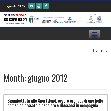
Skip
9 agosto 2026
to
content
Toggle
navigation
Home
/
Month:
giugno 2012
Sgambettata allo Sportyland, ovvero cronaca di una bella
domenica passata a pedalare e rilassarsi in compagnia.