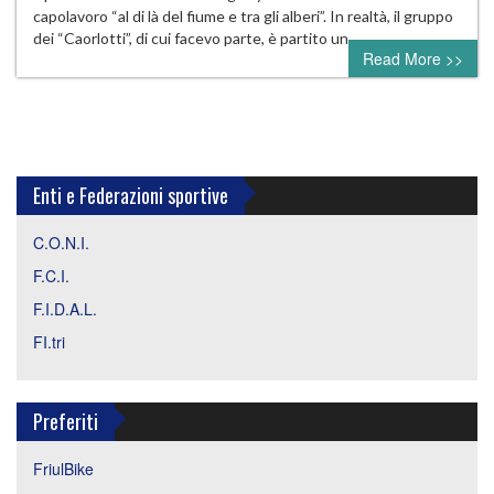
capolavoro “al di là del fiume e tra gli alberi”. In realtà, il gruppo
dei “Caorlotti”, di cui facevo parte, è partito un…
Read More >>
Enti e Federazioni sportive
C.O.N.I.
F.C.I.
F.I.D.A.L.
FI.tri
Preferiti
FriulBike