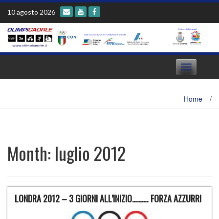
Skip
10 agosto 2026
to
content
Toggle
navigation
Home
/
Month:
luglio 2012
LONDRA 2012 – 3 GIORNI ALL’INIZIO………. FORZA AZZURRI