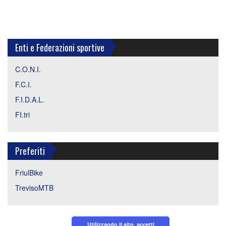
Enti e Federazioni sportive
C.O.N.I.
F.C.I.
F.I.D.A.L.
FI.tri
Preferiti
FriulBike
TrevisoMTB
Utilizzando il sito, accetti