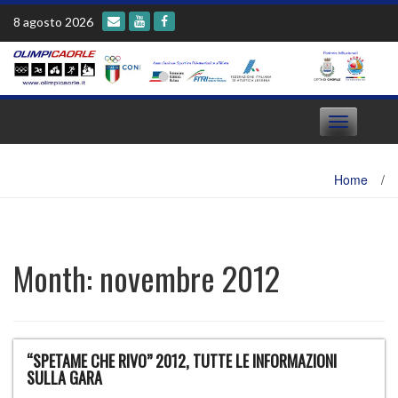
Skip
8 agosto 2026
to
content
Toggle
navigation
Home
/
Month:
novembre 2012
“SPETAME CHE RIVO” 2012, TUTTE LE INFORMAZIONI
SULLA GARA