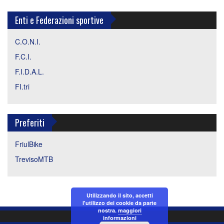
Enti e Federazioni sportive
C.O.N.I.
F.C.I.
F.I.D.A.L.
FI.tri
Preferiti
FriulBike
TrevisoMTB
Utilizzando il sito, accetti
l'utilizzo dei cookie da parte
nostra.
maggiori
informazioni