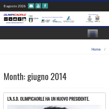
Skip
8 agosto 2026
to
content
Toggle
navigation
Home
/
Month:
giugno 2014
L’A.S.D. OLIMPICAORLE HA UN NUOVO PRESIDENTE.