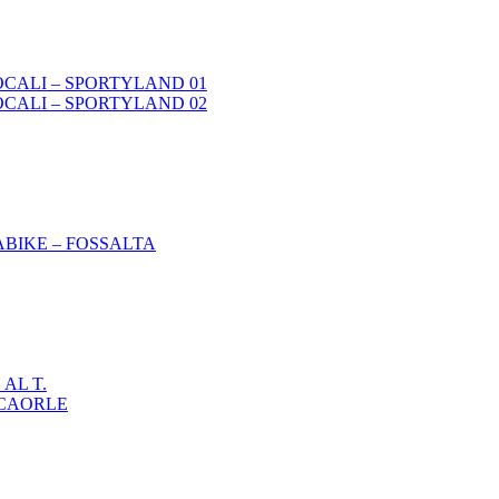
LOCALI – SPORTYLAND 01
LOCALI – SPORTYLAND 02
ABIKE – FOSSALTA
 AL T.
ICAORLE