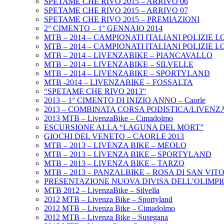
SPETAME CHE RIVO 2015 – ARRIVO 06
SPETAME CHE RIVO 2015 – ARRIVO 07
SPETAME CHE RIVO 2015 – PREMIAZIONI
2° CIMENTO – 1° GENNAIO 2014
MTB – 2014 – CAMPIONATI ITALIANI POLIZIE 
MTB – 2014 – CAMPIONATI ITALIANI POLIZIE 
MTB – 2014 – LIVENZABIKE – PIANCAVALLO
MTB – 2014 – LIVENZABIKE – SILVELLE
MTB – 2014 – LIVENZABIKE – SPORTYLAND
MTB -2014 – LIVENZABIKE – FOSSALTA
“SPETAME CHE RIVO 2013”
2013 – 1° CIMENTO DI INIZIO ANNO – Caorle
2013 – COMBINATA CORSA PODISTICA/LIVENZ
2013 MTB – LivenzaBike – Cimadolmo
ESCURSIONE ALLA “LAGUNA DEL MORT”
GIOCHI DEL VENETO – CAORLE 2013
MTB – 2013 – LIVENZA BIKE – MEOLO
MTB – 2013 – LIVENZA BIKE – SPORTYLAND
MTB – 2013 – LIVENZA BIKE – TARZO
MTB – 2013 – PANZALBIKE – ROSA DI SAN VITO
PRESENTAZIONE NUOVA DIVISA DELL’OLIMP
MTB 2012 – LivenzaBike – Silvella
2012 MTB – Livenza Bike – Sportyland
2012 MTB – Livenza Bike – Cimadolmo
2012 MTB – Livenza Bike – Susegana