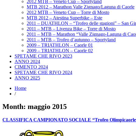
2012 MTB – Veneto Cup – Sportyland
MTB 2012 – Marathon Valle Zignago/Laguna di Caorle
2012 MTB – Veneto Cup – Torre di Mosto
MTB 2012 – Atestina Superbike – Este
2011 – DUATHLON – “Trofeo delle stagioni” – San Giro
2011 – MTB – Livenza Bike – Torre di Mosto
2011 – MTB – Marathon “Valle Zignago-Laguna di Caor
2011 – MTB – Trofeo d’autunno – Sportyland
2009 – TRIATHLON – Caorle 01
2009 – TRIATHLON – Caorle 02
SPETAME CHE RIVO 2023
ANNO 2024
CIMENTO 2024
SPETAME CHE RIVO 2024
ANNO 2025
Home
/
Month:
maggio 2015
CLASSIFICA CAMPIONATO SOCIALE “Trofeo Olimpicaorle