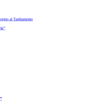
rgio al Tagliamento
le”
”