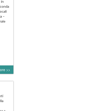
 in
econda
ocali
za –
rale
ore >>
eti
lla
na a