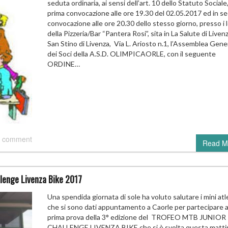
seduta ordinaria, ai sensi dell’art. 10 dello Statuto Sociale,
prima convocazione alle ore 19.30 del 02.05.2017 ed in s
convocazione alle ore 20.30 dello stesso giorno, presso i l
della Pizzeria/Bar “Pantera Rosi”, sita in La Salute di Liven
San Stino di Livenza, Via L. Ariosto n.1, l’Assemblea Gene
dei Soci della A.S.D. OLIMPICAORLE, con il seguente
ORDINE…
 comment
Read M
llenge Livenza Bike 2017
Una spendida giornata di sole ha voluto salutare i mini atl
che si sono dati appuntamento a Caorle per partecipare a
prima prova della 3° edizione del TROFEO MTB JUNIOR
CHALLENGE LIVENZA BIKE che si è svolta questa matti