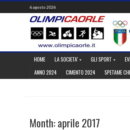
Skip
6 agosto 2026
to
content
HOME
LA SOCIETA’
GLI SPORT
EV
ANNO 2024
CIMENTO 2024
SPETAME CHE
Month:
aprile 2017