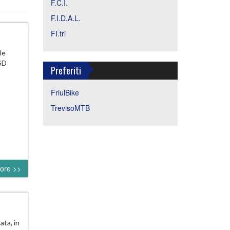
F.C.I.
F.I.D.A.L.
FI.tri
le
SD
Preferiti
FriulBike
TrevisoMTB
ore >>
ta, in