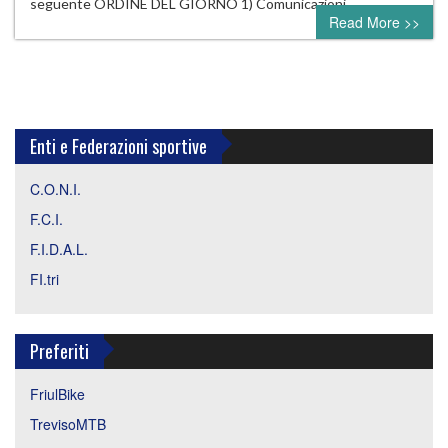
seguente ORDINE DEL GIORNO 1) Comunicazioni…
Read More >>
Enti e Federazioni sportive
C.O.N.I.
F.C.I.
F.I.D.A.L.
FI.tri
Preferiti
FriulBike
TrevisoMTB