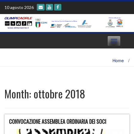
Skip
10 agosto 2026
to
content
Toggle
navigation
Home
/
Month:
ottobre 2018
CONVOCAZIONE ASSEMBLEA ORDINARIA DEI SOCI