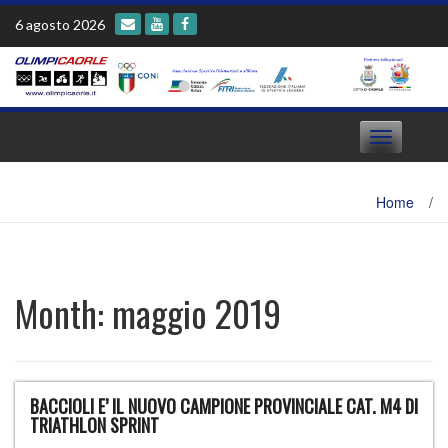
Skip
6 agosto 2026
to
content
Toggle
navigation
Home
/
Month:
maggio 2019
BACCIOLI E’ IL NUOVO CAMPIONE PROVINCIALE CAT. M4 DI
TRIATHLON SPRINT