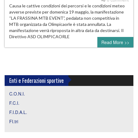
Causa le cattive condizioni dei percorsi e le condizioni meteo
avverse previste per domenica 19 maggio, la manifestazione
“LA FRASSINA MTB EVENT”, pedalata non competitiva in
MTB organizzata da Olimpicaorle è stata annullata. La
manifestazione verrà riproposta in altra data da destinarsi. Il
Direttivo ASD OLIMPICAORLE
Read More >>
Enti e Federazioni sportive
C.O.N.I.
F.C.I.
F.I.D.A.L.
FI.tri