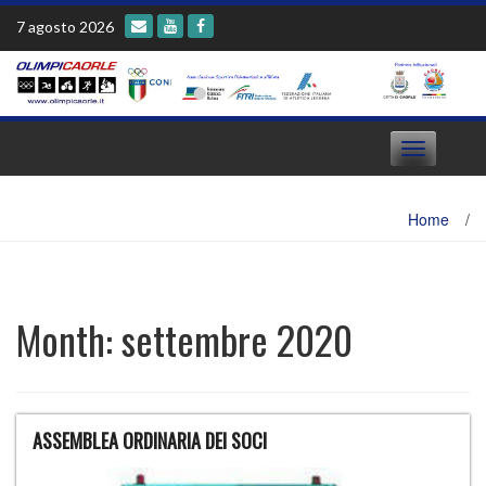
Skip
7 agosto 2026
to
content
Toggle
navigation
Home
/
Month:
settembre 2020
ASSEMBLEA ORDINARIA DEI SOCI