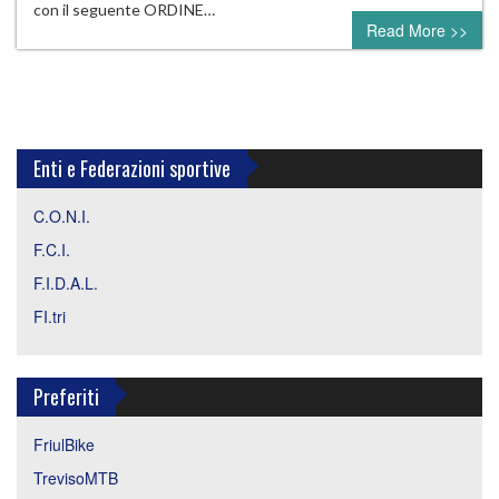
con il seguente ORDINE…
Read More >>
Enti e Federazioni sportive
C.O.N.I.
F.C.I.
F.I.D.A.L.
FI.tri
Preferiti
FriulBike
TrevisoMTB