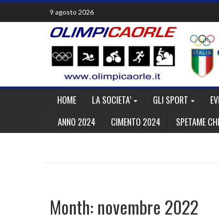
Skip
9 agosto 2026
to
content
HOME
LA SOCIETA’
GLI SPORT
EV
ANNO 2024
CIMENTO 2024
SPETAME CHE
Month:
novembre 2022