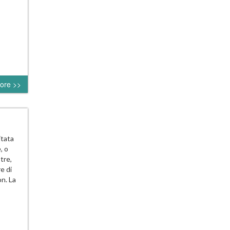
ore >>
itata
, o
tre,
e di
on. La