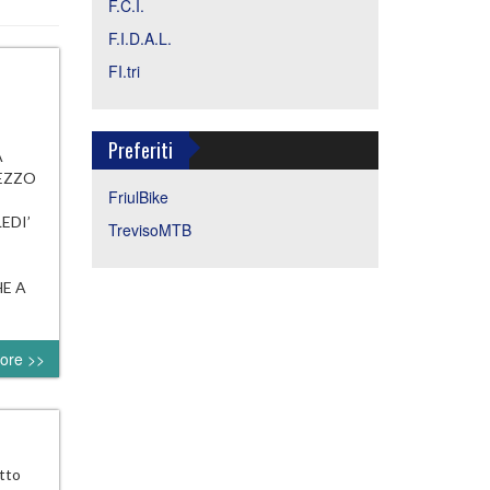
F.C.I.
F.I.D.A.L.
FI.tri
Preferiti
A
REZZO
FriulBike
EDI’
TrevisoMTB
HE A
ore >>
otto