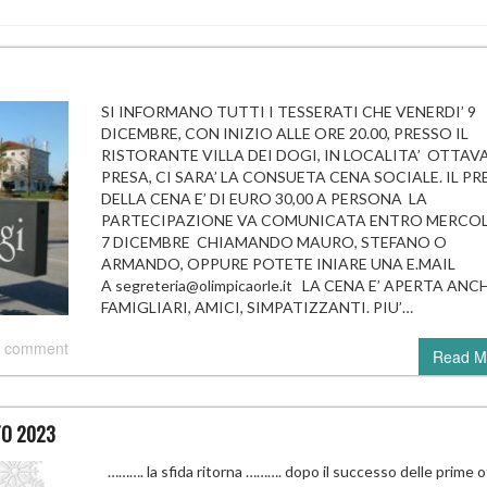
SI INFORMANO TUTTI I TESSERATI CHE VENERDI’ 9
DICEMBRE, CON INIZIO ALLE ORE 20.00, PRESSO IL
RISTORANTE VILLA DEI DOGI, IN LOCALITA’ OTTAV
PRESA, CI SARA’ LA CONSUETA CENA SOCIALE. IL P
DELLA CENA E’ DI EURO 30,00 A PERSONA LA
PARTECIPAZIONE VA COMUNICATA ENTRO MERCOL
7 DICEMBRE CHIAMANDO MAURO, STEFANO O
ARMANDO, OPPURE POTETE INIARE UNA E.MAIL
A segreteria@olimpicaorle.it LA CENA E’ APERTA ANC
FAMIGLIARI, AMICI, SIMPATIZZANTI. PIU’…
 comment
Read M
NTO 2023
………. la sfida ritorna ………. dopo il successo delle prime 