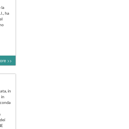
 la
I., ha
el
mo
ore >>
ta, in
 in
econda
a
dei
NE