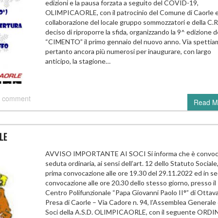
edizioni e la pausa forzata a seguito del COVID-19,
OLIMPICAORLE, con il patrocinio del Comune di Caorle e
collaborazione del locale gruppo sommozzatori e della C.R.
deciso di riproporre la sfida, organizzando la 9^ edizione d
“CIMENTO” il primo gennaio del nuovo anno. Via spettia
pertanto ancora più numerosi per inaugurare, con largo
anticipo, la stagione…
 comment
Read M
LE
AVVISO IMPORTANTE AI SOCI Si informa che è convoca
seduta ordinaria, ai sensi dell’art. 12 dello Statuto Sociale,
prima convocazione alle ore 19.30 del 29.11.2022 ed in s
convocazione alle ore 20.30 dello stesso giorno, presso il
Centro Polifunzionale “Papa Giovanni Paolo II°” di Ottav
Presa di Caorle – Via Cadore n. 94, l’Assemblea Generale 
Soci della A.S.D. OLIMPICAORLE, con il seguente ORDI