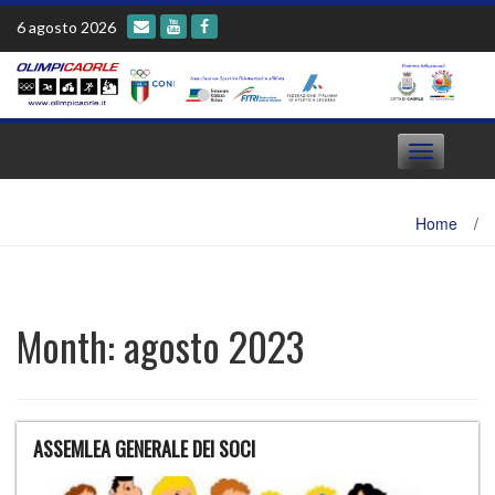
Skip
6 agosto 2026
to
content
Toggle
navigation
Home
/
Month:
agosto 2023
ASSEMLEA GENERALE DEI SOCI