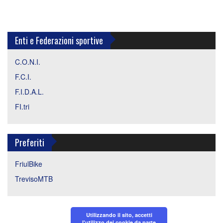
Enti e Federazioni sportive
C.O.N.I.
F.C.I.
F.I.D.A.L.
FI.tri
Preferiti
FriulBike
TrevisoMTB
Utilizzando il sito, accetti
l'utilizzo dei cookie da parte