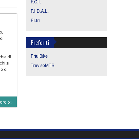
F.C.I.
F.I.D.A.L.
FI.tri
o,
di
Preferiti
n
FriulBike
hia di
hi si
TrevisoMTB
 o di
ore >>