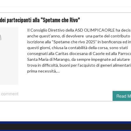
dei partecipanti alla “Spetame che Rivo”
Il Consiglio Direttivo della ASD OLIMPICAORLE ha decis
anche quest’anno, di devolvere una parte del contributo 
iscrizione alla “Spetame che rivo 2025” in benficenza ed i
questi giorni, chiusa la contabilità della corsa, sono stati
consegnati alla Caritas diocesana di Caorle ed alla Parrocc
Santa Maria di Marango, da sempre impegnate ad aiutare c
trova in difficoltà, buoni per l’acquisto di generi alimentari
prima necessità,…
 comment
Read M