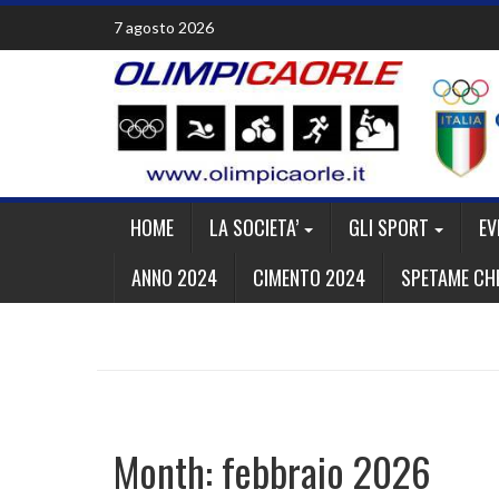
Skip
7 agosto 2026
to
content
HOME
LA SOCIETA’
GLI SPORT
EV
ANNO 2024
CIMENTO 2024
SPETAME CHE
Month:
febbraio 2026