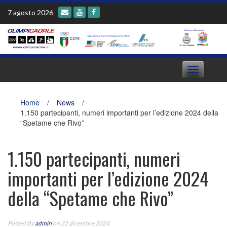
Skip
7 agosto 2026
to
content
Toggle
navigation
Home
/
News
/
1.150 partecipanti, numeri importanti per l’edizione 2024 della
“Spetame che Rivo”
1.150 partecipanti, numeri
importanti per l’edizione 2024
della “Spetame che Rivo”
Posted By
admin
on 22 dicembre 2024