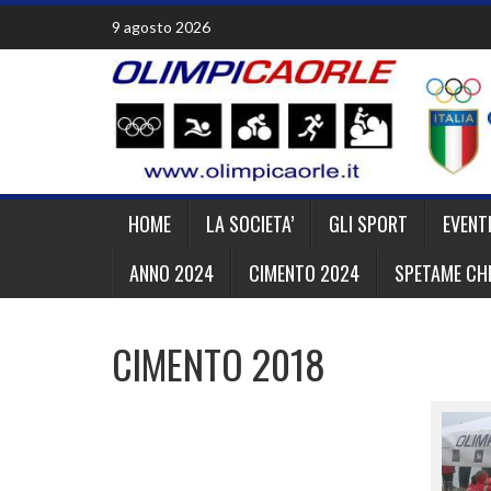
Skip
9 agosto 2026
to
content
HOME
LA SOCIETA’
GLI SPORT
EVENT
ANNO 2024
CIMENTO 2024
SPETAME CHE
CIMENTO 2018