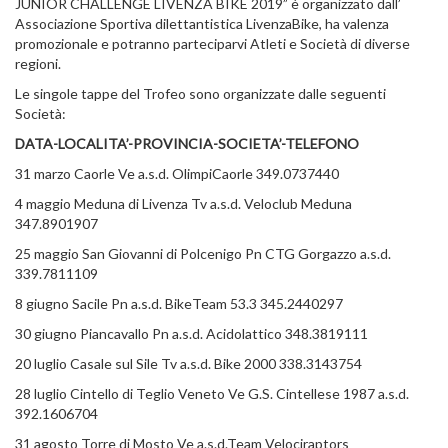
JUNIOR CHALLENGE LIVENZA BIKE 2019” è organizzato dall’
Associazione Sportiva dilettantistica LivenzaBike, ha valenza
promozionale e potranno parteciparvi Atleti e Società di diverse
regioni.
Le singole tappe del Trofeo sono organizzate dalle seguenti
Società:
DATA-LOCALITA’-PROVINCIA-SOCIETA’-TELEFONO
31 marzo Caorle Ve a.s.d. OlimpiCaorle 349.0737440
4 maggio Meduna di Livenza Tv a.s.d. Veloclub Meduna
347.8901907
25 maggio San Giovanni di Polcenigo Pn CTG Gorgazzo a.s.d.
339.7811109
8 giugno Sacile Pn a.s.d. BikeTeam 53.3 345.2440297
30 giugno Piancavallo Pn a.s.d. Acidolattico 348.3819111
20 luglio Casale sul Sile Tv a.s.d. Bike 2000 338.3143754
28 luglio Cintello di Teglio Veneto Ve G.S. Cintellese 1987 a.s.d.
392.1606704
31 agosto Torre di Mosto Ve a.s.d.Team Velociraptors