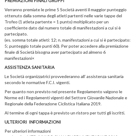
PREMIAZIONI FINALI GRUPPI
Verranno premiate le prime 5 Società aventi il maggior punteggio
ottenuto dalla somma degli atleti partenti nelle varie tappe del
Trofeo (1 atleta partente = 1 punto) moltiplicato per un
coefficiente dato dal numero totale di manifestazioni a cui si è
partecipato.
(es. somma totale atleti: 12; n. manifestazioni a cui si è partecipato:
5; punteggio totale punti 60). Per poter accedere alla premiazione
finale di Società bisogna aver partecipato ad almeno 6
manifestazioni×
ASSISTENZA SANITARIA
Le Società organizzatrici provvederanno all’ assistenza sanitaria
secondo le normative F.C.I. vigenti.
Per quanto non previsto nel presente Regolamento valgono le
Norme ed i Regolamenti vigenti del Settore Giovanile Nazionale e
Regionale della Federazione Ciclistica Italiana 2019.
Al termine di ogni tappa è previsto un ristoro per tutti gli iscritti.
ULTERIORI INFORMAZIONI
Per ulteriori informazioni