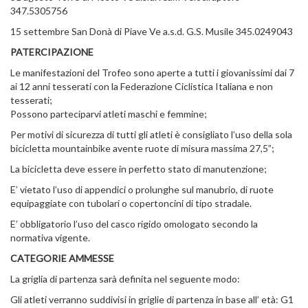
347.5305756
15 settembre San Donà di Piave Ve a.s.d. G.S. Musile 345.0249043
PATERCIPAZIONE
Le manifestazioni del Trofeo sono aperte a tutti i giovanissimi dai 7
ai 12 anni tesserati con la Federazione Ciclistica Italiana e non
tesserati;
Possono parteciparvi atleti maschi e femmine;
Per motivi di sicurezza di tutti gli atleti è consigliato l’uso della sola
bicicletta mountainbike avente ruote di misura massima 27,5”;
La bicicletta deve essere in perfetto stato di manutenzione;
E’ vietato l’uso di appendici o prolunghe sul manubrio, di ruote
equipaggiate con tubolari o copertoncini di tipo stradale.
E’ obbligatorio l’uso del casco rigido omologato secondo la
normativa vigente.
CATEGORIE AMMESSE
La griglia di partenza sarà definita nel seguente modo:
Gli atleti verranno suddivisi in griglie di partenza in base all’ età: G1